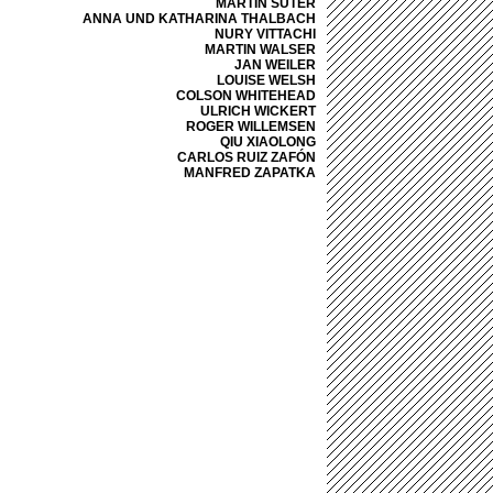
MARTIN SUTER
ANNA UND KATHARINA THALBACH
NURY VITTACHI
MARTIN WALSER
JAN WEILER
LOUISE WELSH
COLSON WHITEHEAD
ULRICH WICKERT
ROGER WILLEMSEN
QIU XIAOLONG
CARLOS RUIZ ZAFÓN
MANFRED ZAPATKA