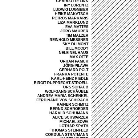
CHARLOTTE LINK
INY LORENTZ
LUDWIG LUGMEIER
HEIKE MAKATSCH
PETROS MARKARIS
LIZA MARKLUND
EVA MATTES
JÖRG MAURER
TIM MÄLZER
REINHOLD MESSNER
SKY DU MONT
BILL MOODY
NELE NEUHAUS
MAX OTTE
ORHAN PAMUK
JÖRG PILAWA
GERHARD POLT
FRANKA POTENTE
KARL-HEINZ RIEDLE
BIRGIT RUPPRECHT-STROELL
URS SCHAUB
WOLFGANG SCHÄUBLE
ANDREA MARIA SCHENKEL
FERDINAND VON SCHIRACH
RAINER SCHMITZ
BERND SCHROEDER
HARALD SCHUMANN
ALICE SCHWARZER
MICHAEL SOWA
LOTHAR SPÄTH
THOMAS STEINFELD
CORDULA STRATMANN