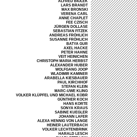
ALFRED BIOLEK
LARS BRANDT
MAX BRONSKI
VERENA CARL
ANNE CHAPLET
FEE CZISCH
JÜRGEN DOLLASE
SEBASTIAN FITZEK
ANDREAS FRÖHLICH
SUSANNE FRÖHLICH
BATYA GUR
AXEL HACKE
PETER HAHNE
VEIT HEINICHEN
CHRISTOPH MARIA HERBST
ALEXANDER HUBER
WOLFGANG JOOP
WLADIMIR KAMINER
ARABELLA KIESBAUER
PAUL KIRCHHOF
STEFAN KLEIN
MARC-UWE KLING
VOLKER KLÜPFEL UND MICHAEL KOBR
GÜNTHER KOCH
HANS KORTE
SONYA KRAUS
SABINE KUEGLER
JOHANN LAFER
ALEXA HENNIG VON LANGE
HEINER LAUTERBACH
VOLKER LECHTENBRINK
HARALD LESCH