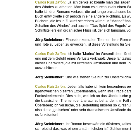
Carlos Ruiz Zafón:
Ja, ich denke so könnte man das sagen. 
des Windes zu arbeiten. Man kann es durchaus als einen Wen
hatte ich drei Romane verfasst, die auf junge erwachsene Les
Buch entwickelte sich jedoch in eine andere Richtung. Es w
Büchern, die ich in Zukunft schreiben würde. In "Marina" fin
Schatten des Windes" und auch in "Das Spiel des Engels" w
Schriftstellers ein organischer Fluss ist, der sich langsam,
Jörg Steinleitner:
Eines der zentralen Themen Ihres Romans
und Tote zu Leben zu erwecken. Ist diese Vorstellung für S
Carlos Ruiz Zafón:
Ich halte "Marina" im Wesentlichen für 
eng mit dem Gefühl eines Verlusts verknüpft. Diese fantas
dieser Charaktere, die mit extremen Umständen und dem Tod
auszudrücken.
Jörg Steinleitner:
Und wie stehen Sie nun zur Unsterblichk
Carlos Ruiz Zafón:
Jedenfalls habe ich kein besonderes per
irgendwelchen bizarren Experimenten, wenn Ihre Frage dar
Fantasieelemente. Dies nicht, weil ich an das Überirdische g
die klassischen Themen der Literatur zu behandeln. Im Fall
Überleben; ich versuche, die Bedeutung unserer so kurzen,
also diese „gotischen“ oder sehr dramatischen Umstände daz
es funktioniert!
Jörg Steinleitner:
Ihr Roman beschwört ein düsteres, kalte
schreibt ist das, was einem am ähnlichsten ist“. Schlummert