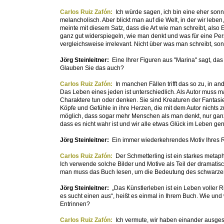
Carlos Ruiz Zafón:
Ich würde sagen, ich bin eine eher son
melancholisch. Aber blickt man auf die Welt, in der wir leben
meinte mit diesem Satz, dass die Art wie man schreibt, also 
ganz gut widerspiegeln, wie man denkt und was für eine Per
vergleichsweise irrelevant. Nicht über was man schreibt, son
Jörg Steinleitner:
Eine Ihrer Figuren aus "Marina" sagt, 
Glauben Sie das auch?
Carlos Ruiz Zafón:
In manchen Fällen trifft das so zu, in a
Das Leben eines jeden ist unterschiedlich. Als Autor muss m
Charaktere tun oder denken. Sie sind Kreaturen der Fantasi
Köpfe und Gefühle in ihre Herzen, die mit dem Autor nichts z
möglich, dass sogar mehr Menschen als man denkt, nur ganz
dass es nicht wahr ist und wir alle etwas Glück im Leben g
Jörg Steinleitner:
Ein immer wiederkehrendes Motiv Ihres R
Carlos Ruiz Zafón:
Der Schmetterling ist ein starkes metap
Ich verwende solche Bilder und Motive als Teil der dramatisc
man muss das Buch lesen, um die Bedeutung des schwarzen 
Jörg Steinleitner:
„Das Künstlerleben ist ein Leben voller R
es sucht einen aus“, heißt es einmal in Ihrem Buch. Wie und
Entrinnen?
Carlos Ruiz Zafón:
Ich vermute, wir haben einander ausges