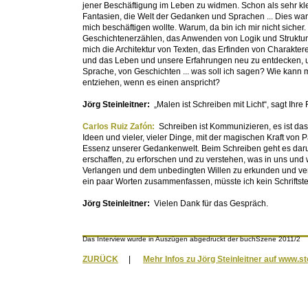
jener Beschäftigung im Leben zu widmen. Schon als sehr klei
Fantasien, die Welt der Gedanken und Sprachen ... Dies war
mich beschäftigen wollte. Warum, da bin ich mir nicht sicher.
Geschichtenerzählen, das Anwenden von Logik und Struktur in
mich die Architektur von Texten, das Erfinden von Charakte
und das Leben und unsere Erfahrungen neu zu entdecken, un
Sprache, von Geschichten ... was soll ich sagen? Wie kann 
entziehen, wenn es einen anspricht?
Jörg Steinleitner:
„Malen ist Schreiben mit Licht“, sagt Ihr
Carlos Ruiz Zafón:
Schreiben ist Kommunizieren, es ist d
Ideen und vieler, vieler Dinge, mit der magischen Kraft von P
Essenz unserer Gedankenwelt. Beim Schreiben geht es dar
erschaffen, zu erforschen und zu verstehen, was in uns und 
Verlangen und dem unbedingten Willen zu erkunden und verst
ein paar Worten zusammenfassen, müsste ich kein Schriftste
Jörg Steinleitner:
Vielen Dank für das Gespräch.
Das Interview wurde in Auszügen abgedruckt der buchSzene 2011/2
ZURÜCK
|
Mehr Infos zu Jörg Steinleitner auf www.st